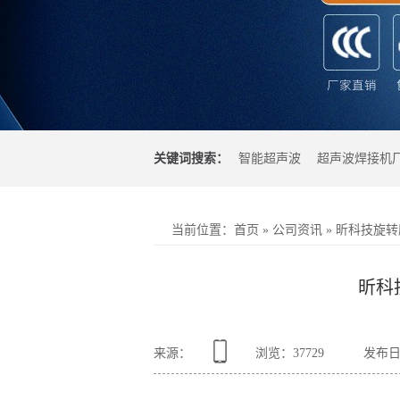
关键词搜索：
智能超声波
超声波焊接机
光焊接机
超声波塑料焊接机
当前位置
：
首页
»
公司资讯
»
昕科技旋转
昕科
来源：
浏览：
37729
发布日期：