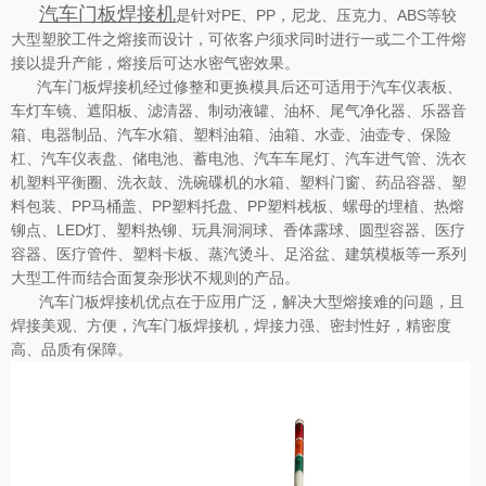
汽车门板焊接机
是针对PE、PP，尼龙、压克力、ABS等较
大型塑胶工件之熔接而设计，可依客户须求同时进行一或二个工件熔
接以提升产能，熔接后可达水密气密效果。
汽车门板焊接机经过修整和更换模具后还可适用于汽车仪表板、
车灯车镜、遮阳板、滤清器、制动液罐、油杯、尾气净化器、乐器音
箱、电器制品、汽车水箱、塑料油箱、油箱、水壶、油壶专、保险
杠、汽车仪表盘、储电池、蓄电池、汽车车尾灯、汽车进气管、洗衣
机塑料平衡圈、洗衣鼓、洗碗碟机的水箱、塑料门窗、药品容器、塑
料包装、PP马桶盖、PP塑料托盘、PP塑料栈板、螺母的埋植、热熔
铆点、LED灯、塑料热铆、玩具洞洞球、香体露球、圆型容器、医疗
容器、医疗管件、塑料卡板、蒸汽烫斗、足浴盆、建筑模板等一系列
大型工件而结合面复杂形状不规则的产品。
汽车门板焊接机优点在于应用广泛，解决大型熔接难的问题，且
焊接美观、方便，汽车门板焊接机，焊接力强、密封性好，精密度
高、品质有保障。