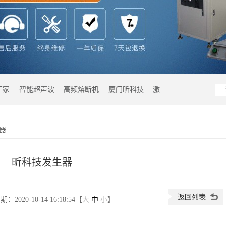
厂家
智能超声波
高频熔断机
厦门昕科技
激
器
昕科技发生器
2020-10-14 16:18:54【
大
中
小
】