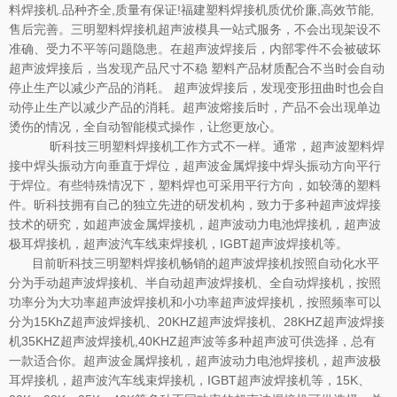
料焊接机.品种齐全,质量有保证!福建塑料焊接机质优价廉,高效节能,
售后完善。三明塑料焊接机超声波模具一站式服务，不会出现架设不
准确、受力不平等问题隐患。在超声波焊接后，内部零件不会被破坏
超声波焊接后，当发现产品尺寸不稳 塑料产品材质配合不当时会自动
停止生产以减少产品的消耗。 超声波焊接后，发现变形扭曲时也会自
动停止生产以减少产品的消耗。超声波熔接后时，产品不会出现单边
烫伤的情况，全自动智能模式操作，让您更放心。
昕科技三明塑料焊接机工作方式不一样。通常，超声波塑料焊
接中焊头振动方向垂直于焊位，超声波金属焊接中焊头振动方向平行
于焊位。有些特殊情况下，塑料焊也可采用平行方向，如较薄的塑料
件。昕科技拥有自己的独立先进的研发机构，致力于多种超声波焊接
技术的研究，如超声波金属焊接机，超声波动力电池焊接机，超声波
极耳焊接机，超声波汽车线束焊接机，IGBT超声波焊接机等。
目前昕科技三明塑料焊接机畅销的超声波焊接机按照自动化水平
分为手动超声波焊接机、半自动超声波焊接机、全自动焊接机，按照
功率分为大功率超声波焊接机和小功率超声波焊接机，按照频率可以
分为15KhZ超声波焊接机、20KHZ超声波焊接机、28KHZ超声波焊接
机35KHZ超声波焊接机,40KHZ超声波等多种超声波可供选择，总有
一款适合你。超声波金属焊接机，超声波动力电池焊接机，超声波极
耳焊接机，超声波汽车线束焊接机，IGBT超声波焊接机等，15K、