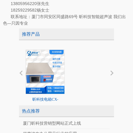
13805956220张先生
18259229582杨女士
联系地址：厦门市同安区同盛路69号 昕科技智能超声波 我们出
色—只因专业
推荐产品
昕科技电箱CX-
20K标准超声
2020/1526系列
热点推荐
厦门昕科技营销型网站正式上线