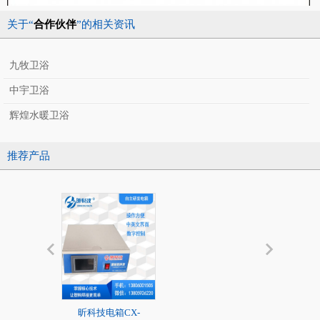
关于“
合作伙伴
”的相关资讯
九牧卫浴
中宇卫浴
辉煌水暖卫浴
推荐产品
昕科技电箱CX-
20K标准超声